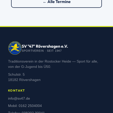
← Alle Termine
SV "47" Rövershagen e.V.
SPORTVEREIN · SEIT 1947
Traditionsverein in der Rostocker Heide — Sport für alle,
von der G-Jugend bis Ü50.
Schulstr. 5
18182 Rövershagen
KONTAKT
info@sv47.de
Mobil: 0162 2504004