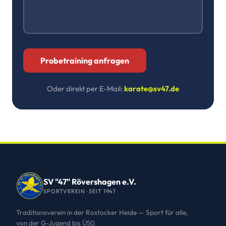
Oder direkt per E-Mail:
karate@sv47.de
SV "47" Rövershagen e.V.
SPORTVEREIN · SEIT 1947
Traditionsverein in der Rostocker Heide — Sport für alle,
von der G-Jugend bis Ü50.