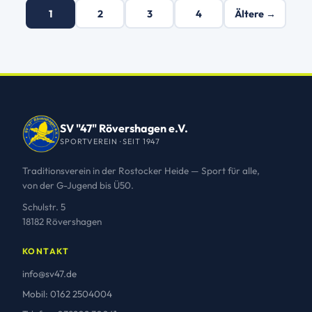
1
2
3
4
Ältere →
SV "47" Rövershagen e.V.
SPORTVEREIN · SEIT 1947
Traditionsverein in der Rostocker Heide — Sport für alle,
von der G-Jugend bis Ü50.
Schulstr. 5
18182 Rövershagen
KONTAKT
info@sv47.de
Mobil: 0162 2504004