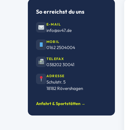
So erreichst du uns
E-MAIL
info@sv47.de
MOBIL
0162 2504004
TELEFAX
038202 30041
ADRESSE
Schulstr. 5
18182 Rövershagen
Anfahrt & Sportstätten →