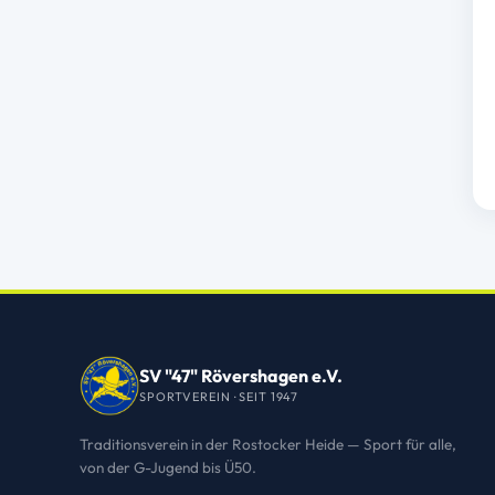
SV "47" Rövershagen e.V.
SPORTVEREIN · SEIT 1947
Traditionsverein in der Rostocker Heide — Sport für alle,
von der G-Jugend bis Ü50.