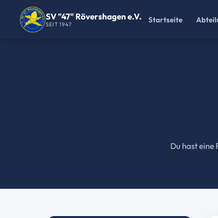
SV "47" Rövershagen e.V.
Startseite
Abtei
SEIT 1947
Du hast eine 