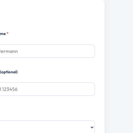
ame
*
(optional)