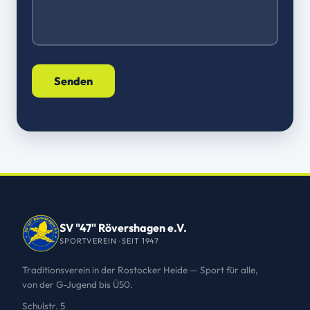
SV "47" Rövershagen e.V.
SPORTVEREIN · SEIT 1947
Traditionsverein in der Rostocker Heide — Sport für alle,
von der G-Jugend bis Ü50.
Schulstr. 5