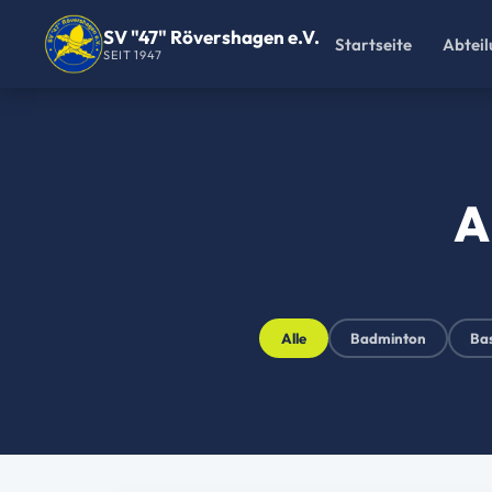
SV "47" Rövershagen e.V.
Startseite
Abtei
SEIT 1947
A
Alle
Badminton
Bas