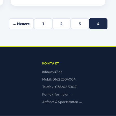
← Neuere
1
2
3
4
KONTAKT
info@sv47.de
Mobil: 0162 2504004
Telefax: 038202 30041
Kontaktformular →
Anfahrt & Sportstätten →