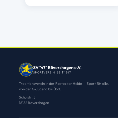
SV "47" Rövershagen e.V.
SPORTVEREIN · SEIT 1947
Traditionsverein in der Rostocker Heide — Sport für alle,
von der G-Jugend bis Ü50.
Schulstr. 5
18182 Rövershagen