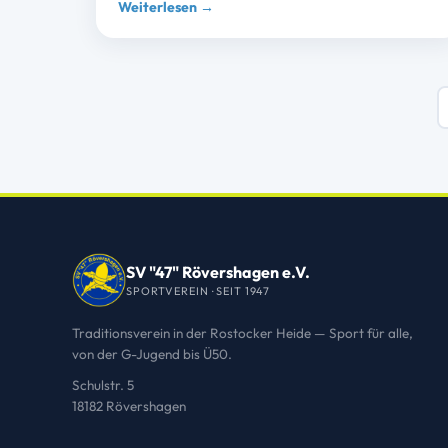
Weiterlesen →
SV "47" Rövershagen e.V.
SPORTVEREIN · SEIT 1947
Traditionsverein in der Rostocker Heide — Sport für alle,
von der G-Jugend bis Ü50.
Schulstr. 5
18182 Rövershagen