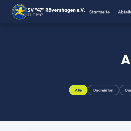
SV "47" Rövershagen e.V.
Startseite
Abtei
SEIT 1947
A
Alle
Badminton
Bas