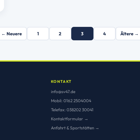
← Neuere
1
2
3
4
Ältere →
KONTAKT
info@sv47.de
Mobil: 0162 2504004
Telefax: 038202 30041
Kontaktformular →
Anfahrt & Sportstätten →