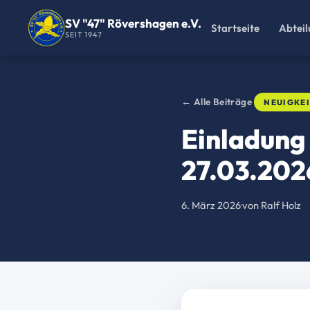
SV "47" Rövershagen e.V.
Startseite
Abtei
SEIT 1947
← Alle Beiträge
NEUIGKE
Einladung
27.03.202
6. März 2026
·
von Ralf Holz